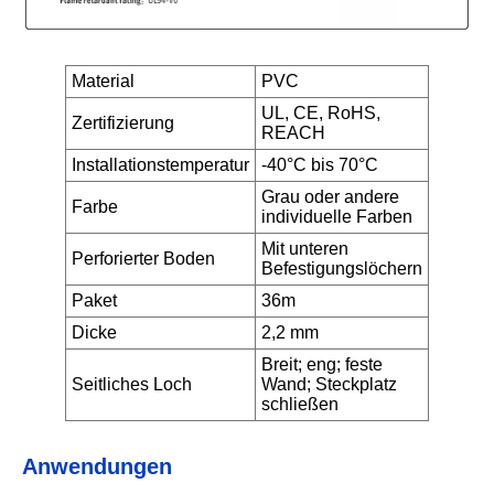
Material
PVC
UL, CE, RoHS,
Zertifizierung
REACH
Installationstemperatur
-40°C bis 70°C
Grau oder andere
Farbe
individuelle Farben
Mit unteren
Perforierter Boden
Befestigungslöchern
Paket
36m
Dicke
2,2 mm
Breit; eng; feste
Seitliches Loch
Wand; Steckplatz
schließen
Anwendungen